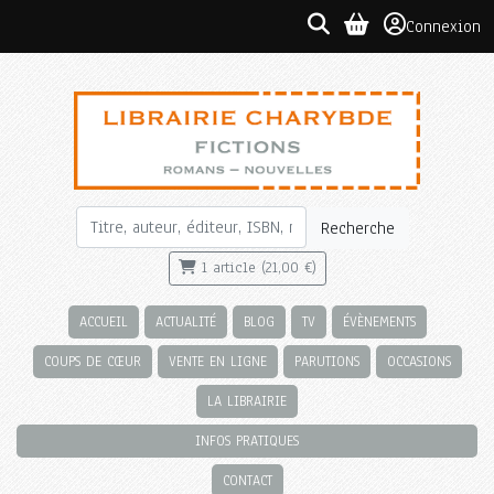
Connexion
Recherche
1 article (21,00 €)
ACCUEIL
ACTUALITÉ
BLOG
TV
ÉVÈNEMENTS
COUPS DE CŒUR
VENTE EN LIGNE
PARUTIONS
OCCASIONS
LA LIBRAIRIE
INFOS PRATIQUES
CONTACT