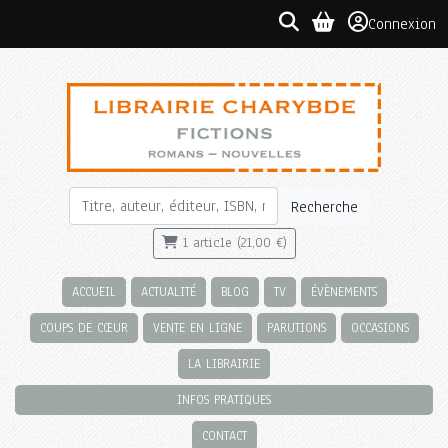
Connexion
Recherche
1 article (21,00 €)
ACCUEIL
ACTUALITÉ
BLOG
TV
ÉVÈNEMENTS
COUPS DE CŒUR
VENTE EN LIGNE
PARUTIONS
OCCASIONS
LA LIBRAIRIE
INFOS PRATIQUES
CONTACT