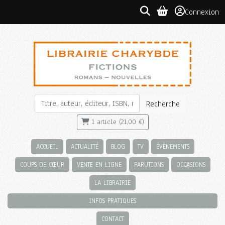
Connexion
Recherche
1 article (21,00 €)
ACCUEIL
ACTUALITÉ
BLOG
TV
ÉVÈNEMENTS
COUPS DE CŒUR
VENTE EN LIGNE
PARUTIONS
OCCASIONS
LA LIBRAIRIE
INFOS PRATIQUES
CONTACT