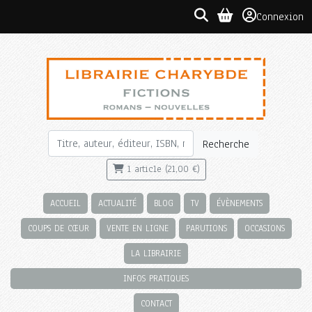
Connexion
Recherche
1 article (21,00 €)
ACCUEIL
ACTUALITÉ
BLOG
TV
ÉVÈNEMENTS
COUPS DE CŒUR
VENTE EN LIGNE
PARUTIONS
OCCASIONS
LA LIBRAIRIE
INFOS PRATIQUES
CONTACT