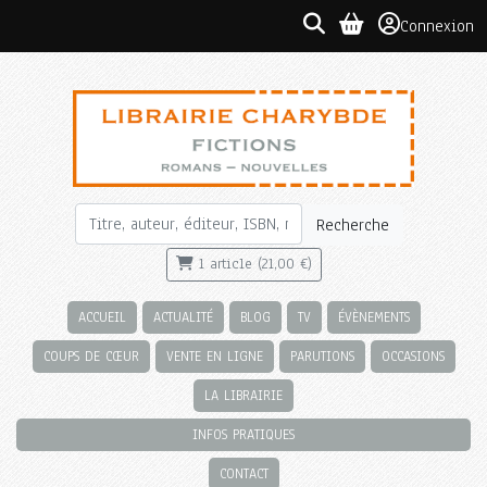
Connexion
Recherche
1 article (21,00 €)
ACCUEIL
ACTUALITÉ
BLOG
TV
ÉVÈNEMENTS
COUPS DE CŒUR
VENTE EN LIGNE
PARUTIONS
OCCASIONS
LA LIBRAIRIE
INFOS PRATIQUES
CONTACT