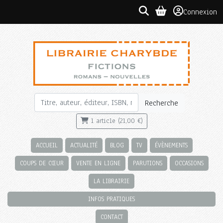
Connexion
Recherche
1 article (21,00 €)
ACCUEIL
ACTUALITÉ
BLOG
TV
ÉVÈNEMENTS
COUPS DE CŒUR
VENTE EN LIGNE
PARUTIONS
OCCASIONS
LA LIBRAIRIE
INFOS PRATIQUES
CONTACT