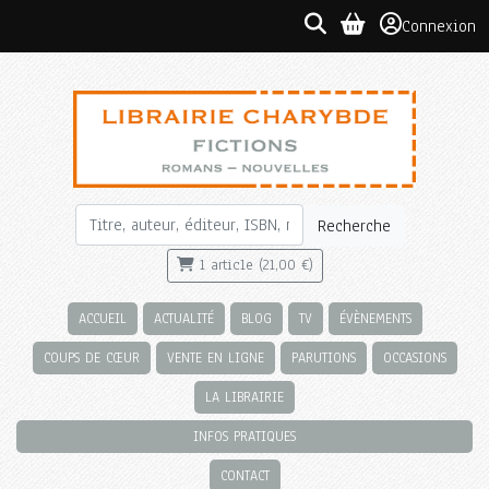
Connexion
Recherche
1 article (21,00 €)
ACCUEIL
ACTUALITÉ
BLOG
TV
ÉVÈNEMENTS
COUPS DE CŒUR
VENTE EN LIGNE
PARUTIONS
OCCASIONS
LA LIBRAIRIE
INFOS PRATIQUES
CONTACT