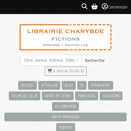
Connexion
Recherche
1 article (21,00 €)
ACCUEIL
ACTUALITÉ
BLOG
TV
ÉVÈNEMENTS
COUPS DE CŒUR
VENTE EN LIGNE
PARUTIONS
OCCASIONS
LA LIBRAIRIE
INFOS PRATIQUES
CONTACT