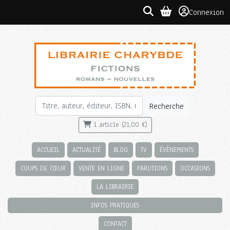
Connexion
Recherche
1 article (21,00 €)
ACCUEIL
ACTUALITÉ
BLOG
TV
ÉVÈNEMENTS
COUPS DE CŒUR
VENTE EN LIGNE
PARUTIONS
OCCASIONS
LA LIBRAIRIE
INFOS PRATIQUES
CONTACT