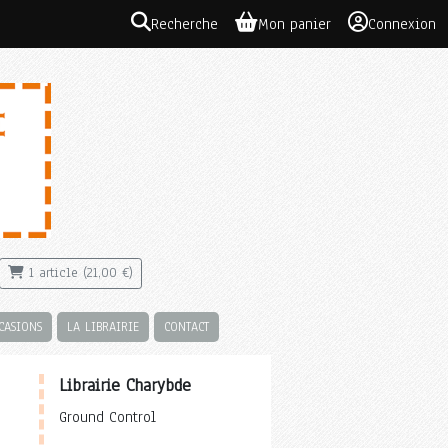
Recherche
Mon panier
Connexion
1 article (21,00 €)
CASIONS
LA LIBRAIRIE
CONTACT
Librairie Charybde
Ground Control