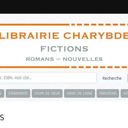
Recherche
V
ÉVÈNEMENTS
COUPS DE CŒUR
VENTE EN LIGNE
PARUTIONS
OC
s