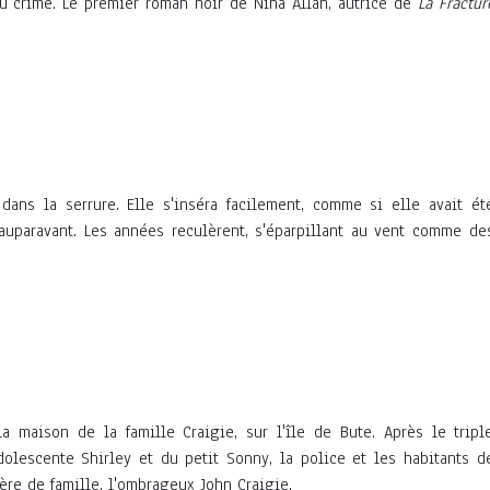
u crime. Le premier roman noir de Nina Allan, autrice de
La Fractur
dans la serrure. Elle s'inséra facilement, comme si elle avait ét
uparavant. Les années reculèrent, s'éparpillant au vent comme de
a maison de la famille Craigie, sur l'île de Bute. Après le tripl
dolescente Shirley et du petit Sonny, la police et les habitants d
ère de famille, l'ombrageux John Craigie.