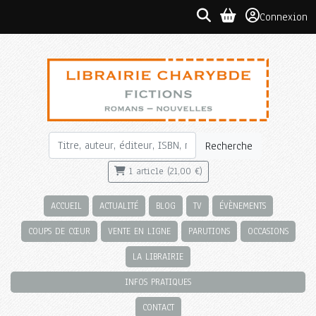
Connexion
Recherche
1 article (21,00 €)
ACCUEIL
ACTUALITÉ
BLOG
TV
ÉVÈNEMENTS
COUPS DE CŒUR
VENTE EN LIGNE
PARUTIONS
OCCASIONS
LA LIBRAIRIE
INFOS PRATIQUES
CONTACT