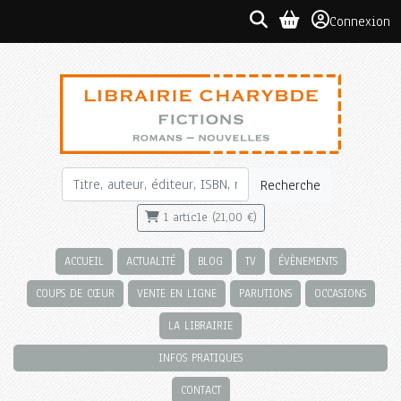
Connexion
Recherche
1 article (21,00 €)
ACCUEIL
ACTUALITÉ
BLOG
TV
ÉVÈNEMENTS
COUPS DE CŒUR
VENTE EN LIGNE
PARUTIONS
OCCASIONS
LA LIBRAIRIE
INFOS PRATIQUES
CONTACT