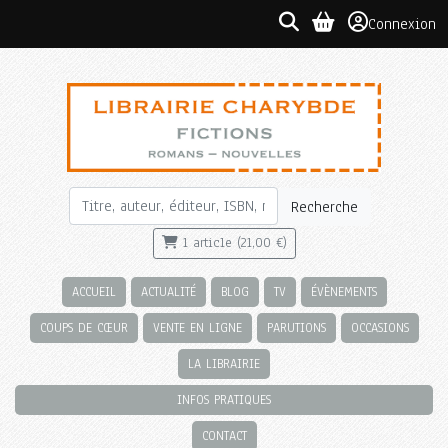
Connexion
Recherche
1 article (21,00 €)
ACCUEIL
ACTUALITÉ
BLOG
TV
ÉVÈNEMENTS
COUPS DE CŒUR
VENTE EN LIGNE
PARUTIONS
OCCASIONS
LA LIBRAIRIE
INFOS PRATIQUES
CONTACT