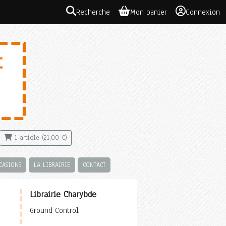
Recherche
Mon panier
Connexion
1 article (21,00 €)
CASIONS
LA LIBRAIRIE
CONTACT
Librairie Charybde
Ground Control