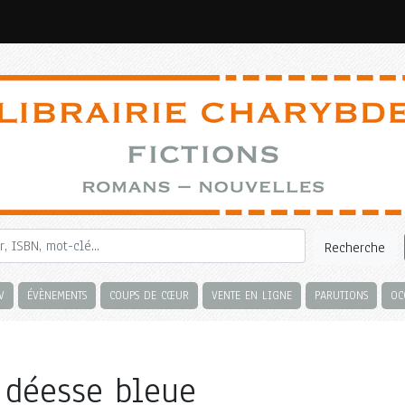
Recherche
V
ÉVÈNEMENTS
COUPS DE CŒUR
VENTE EN LIGNE
PARUTIONS
OC
 déesse bleue