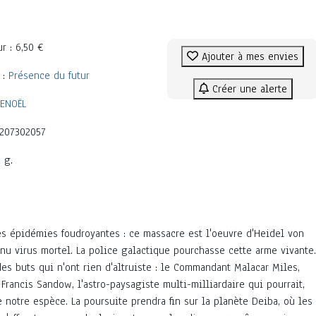
r : 6,50 €
Ajouter à mes envies
 :
Présence du futur
Créer une alerte
ENOËL
2207302057
 g.
s épidémies foudroyantes : ce massacre est l'oeuvre d'Heidel von
nu virus mortel. La police galactique pourchasse cette arme vivante.
des buts qui n'ont rien d'altruiste : le Commandant Malacar Miles,
 Francis Sandow, l'astro-paysagiste multi-milliardaire qui pourrait,
de notre espèce. La poursuite prendra fin sur la planète Deiba, où les