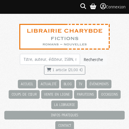
Connexion
Recherche
1 article (21,00 €)
ACCUEIL
ACTUALITÉ
BLOG
TV
ÉVÈNEMENTS
COUPS DE CŒUR
VENTE EN LIGNE
PARUTIONS
OCCASIONS
LA LIBRAIRIE
INFOS PRATIQUES
CONTACT