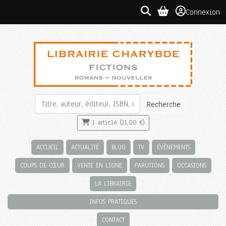
Connexion
Recherche
1 article (21,00 €)
ACCUEIL
ACTUALITÉ
BLOG
TV
ÉVÈNEMENTS
COUPS DE CŒUR
VENTE EN LIGNE
PARUTIONS
OCCASIONS
LA LIBRAIRIE
INFOS PRATIQUES
CONTACT