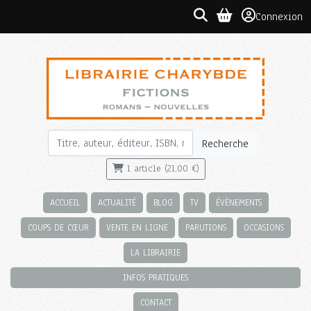
Connexion
Recherche
1 article (21,00 €)
ACCUEIL
ACTUALITÉ
BLOG
TV
ÉVÈNEMENTS
COUPS DE CŒUR
VENTE EN LIGNE
PARUTIONS
OCCASIONS
LA LIBRAIRIE
INFOS PRATIQUES
CONTACT