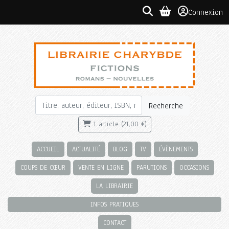
Connexion
Recherche
1 article (21,00 €)
ACCUEIL
ACTUALITÉ
BLOG
TV
ÉVÈNEMENTS
COUPS DE CŒUR
VENTE EN LIGNE
PARUTIONS
OCCASIONS
LA LIBRAIRIE
INFOS PRATIQUES
CONTACT