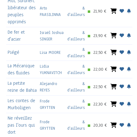
Moi, Surunen,
libérateur des
Arto
&
21,90 €
peuples
PAASILINNA
d'ailleurs
opprimés
De fer et
Israël Joshua
&
23,90 €
d'acier
SINGER
d'ailleurs
&
Piégé
Lisa MOORE
22,50 €
d'ailleurs
La Mécanique
Lidia
&
22,00 €
des fluides
YUKNAVITCH
d'ailleurs
La petite
Alejandro
&
22,50 €
reine de Bahia
REYES
d'ailleurs
Les contes de
Frode
&
22,30 €
Murboligen
GRYTTEN
d'ailleurs
Ne réveillez
Frode
&
pas l'ours qui
20,30 €
GRYTTEN
d'ailleurs
dort