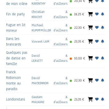
20,30 €
de mon crâne
KARINTHY
d'ailleurs
Christian
&
Fin de party
18,25 €
KRACHT
d'ailleurs
Fugue en lit
Michael
&
22,30 €
mineur
KUMPFMÜLLER
d'ailleurs
Dans les
&
Vincent LAM
23,35 €
brancards
d'ailleurs
Quelques pas
David
&
de danse en
10,00 €
LEAVITT
d'ailleurs
famille
Franck
Robinson
David
&
22,30 €
monte au
MACKINNON
d'ailleurs
paradis
Gautam
&
Londonstani
23,35 €
MALKANI
d'ailleurs