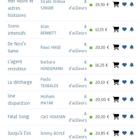
mer Noire et
Israël Joshua
&
26,50 €
autres
SINGER
d'ailleurs
histoires
Soins
Alan
&
12,15 €
intensifs
BENNETT
d'ailleurs
De Niro's
&
Rawi HAGE
20,30 €
Game
d'ailleurs
L'agent
Barbara
&
16,25 €
recruteur
HONIGMANN
d'ailleurs
Paolo
&
La décharge
20,10 €
TEOBALDI
d'ailleurs
Une
Hisham
&
20,00 €
disparition
MATAR
d'ailleurs
&
Fatal Song
Carl HIAASEN
20,30 €
d'ailleurs
&
Jusqu'à l'os
Jimmy BOYLE
20,85 €
d'ailleurs