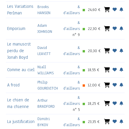
Les Variations
Brooks
&
24,60 €
Perlman
HANSEN
d'ailleurs
&
Adam
Emporium
d'ailleurs
22,30 €
JOHNSON
n° 9
Le manuscrit
David
&
perdu de
20,30 €
LEAVITT
d'ailleurs
Jonah Boyd
Niall
&
Comme au ciel
18,55 €
WILLIAMS
d'ailleurs
Philip
&
A froid
12,00 €
GOUREVITCH
d'ailleurs
&
Le chien de
Arthur
d'ailleurs
18,25 €
ma chienne
BRADFORD
n° 5
Dimitri
&
La justification
23,35 €
BYKOV
d'ailleurs