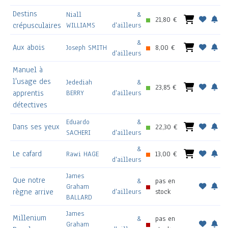
Destins
Niall
&
21,80 €
crépusculaires
WILLIAMS
d'ailleurs
&
Aux abois
Joseph SMITH
8,00 €
d'ailleurs
Manuel à
l'usage des
Jedediah
&
23,85 €
apprentis
BERRY
d'ailleurs
détectives
Eduardo
&
Dans ses yeux
22,30 €
SACHERI
d'ailleurs
&
Le cafard
Rawi HAGE
13,00 €
d'ailleurs
James
Que notre
&
pas en
Graham
règne arrive
d'ailleurs
stock
BALLARD
James
Millenium
&
pas en
Graham