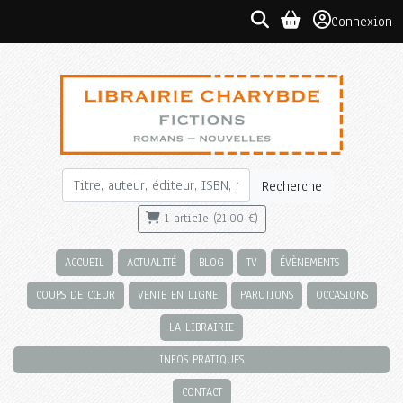
Connexion
Recherche
1 article (21,00 €)
ACCUEIL
ACTUALITÉ
BLOG
TV
ÉVÈNEMENTS
COUPS DE CŒUR
VENTE EN LIGNE
PARUTIONS
OCCASIONS
LA LIBRAIRIE
INFOS PRATIQUES
CONTACT