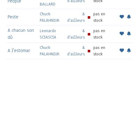
People
d'ailleurs
stock
BALLARD
Chuck
&
pas en
Peste
PALAHNIUK
d'ailleurs
stock
A chacun son
Leonardo
&
pas en
dû
SCIASCIA
d'ailleurs
stock
Chuck
&
pas en
A l'estomac
PALAHNIUK
d'ailleurs
stock
L'Affaire
&
pas en
Haïm GOURI
chocolat
d'ailleurs
stock
Tchinghiz
&
pas en
Djamilia
AÏTMATOV
d'ailleurs
stock
Robert
ANTONI
&
&
pas en
Carnaval
Catherine
d'ailleurs
stock
GOFFAUX
Nobuyoshi
&
pas en
Love Hotel
ARAKI
d'ailleurs
stock