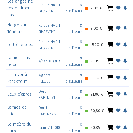
Les anges ne
Firouz NADJI-
&
reviendront
9,00 €
GHAZVINI
d'ailleurs
pas
Neige sur
Firouz NADJI-
&
8,00 €
Téhéran
GHAZVINI
d'ailleurs
Firouz NADJI-
&
Le trèfle bleu
15,20 €
GHAZVINI
d'ailleurs
La mer sans
&
Aliza OLMERT
23,35 €
retour
d'ailleurs
Un hiver à
Agneta
&
11,00 €
Stockholm
PLEIJEL
d'ailleurs
Doron
&
Ceux d'après
21,80 €
RABINOVICI
d'ailleurs
Larmes de
Dorit
&
20,80 €
miel
RABINYAN
d'ailleurs
Le maître du
&
Juan VILLORO
20,85 €
miroir
d'ailleurs