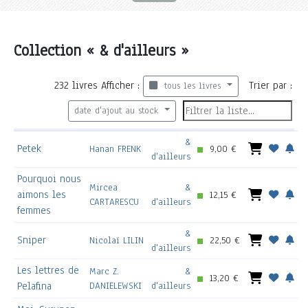
Collection « & d'ailleurs »
232
livres
Afficher :
Trier par :
tous les livres
date d'ajout au stock
&
Petek
Hanan FRENK
9,00 €
d'ailleurs
Pourquoi nous
Mircea
&
aimons les
12,15 €
CARTARESCU
d'ailleurs
femmes
&
Sniper
Nicolaï LILIN
22,50 €
d'ailleurs
Les lettres de
Marc Z.
&
13,20 €
Pelafina
DANIELEWSKI
d'ailleurs