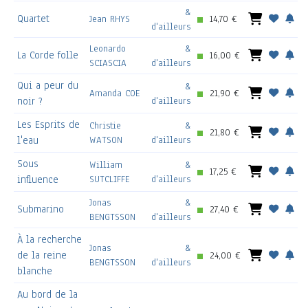
&
Quartet
Jean RHYS
14,70 €
d'ailleurs
Leonardo
&
La Corde folle
16,00 €
SCIASCIA
d'ailleurs
Qui a peur du
&
Amanda COE
21,90 €
noir ?
d'ailleurs
Les Esprits de
Christie
&
21,80 €
l'eau
WATSON
d'ailleurs
Sous
William
&
17,25 €
influence
SUTCLIFFE
d'ailleurs
Jonas
&
Submarino
27,40 €
BENGTSSON
d'ailleurs
À la recherche
Jonas
&
de la reine
24,00 €
BENGTSSON
d'ailleurs
blanche
Au bord de la