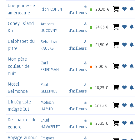
Une jeunesse
&
Rich COHEN
20,30 €
américaine
d'ailleurs
Coney Island
Amram
&
24,85 €
Kid
DUCOVNY
d'ailleurs
L'alphabet du
Sebastian
&
21,50 €
pitre
FAULKS
d'ailleurs
Mon père
Carl
&
couleur de
8,00 €
FRIEDMAN
d'ailleurs
nuit
Motel
Paul
&
18,25 €
Belmonde
GELLINGS
d'ailleurs
L'Intégriste
Mohsin
&
17,25 €
malgré lui
HAMID
d'ailleurs
De chair et de
Ehud
&
25,35 €
cendre
HAVAZELET
d'ailleurs
Voyage autour
Frigyes
&