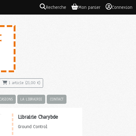
Recherche
Mon panier
Connexion
1 article (21,00 €)
CASIONS
LA LIBRAIRIE
CONTACT
Librairie Charybde
Ground Control