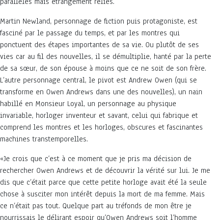
parallèles mais étrangement reliés.
Martin Newland, personnage de fiction puis protagoniste, est
fasciné par le passage du temps, et par les montres qui
ponctuent des étapes importantes de sa vie. Ou plutôt de ses
vies car au fil des nouvelles, il se démultiplie, hanté par la perte
de sa sœur, de son épouse à moins que ce ne soit de son frère.
L’autre personnage central, le pivot est Andrew Owen (qui se
transforme en Owen Andrews dans une des nouvelles), un nain
habillé en Monsieur Loyal, un personnage au physique
invariable, horloger inventeur et savant, celui qui fabrique et
comprend les montres et les horloges, obscures et fascinantes
machines transtemporelles.
«Je crois que c’est à ce moment que je pris ma décision de
rechercher Owen Andrews et de découvrir la vérité sur lui. Je me
dis que c’était parce que cette petite horloge avait été la seule
chose à susciter mon intérêt depuis la mort de ma femme. Mais
ce n’était pas tout. Quelque part au tréfonds de mon être je
nourrissais le délirant espoir qu’Owen Andrews soit l’homme