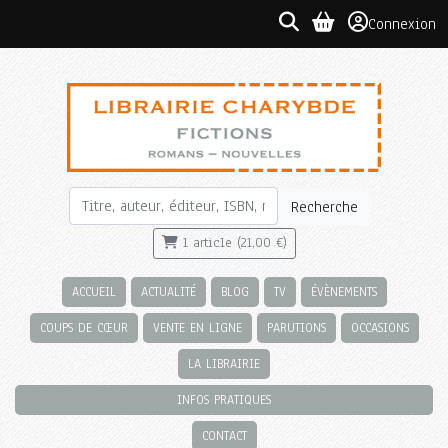
Connexion
Recherche
1 article (21,00 €)
ACCUEIL
ACTUALITÉ
BLOG
TV
ÉVÈNEMENTS
COUPS DE CŒUR
VENTE EN LIGNE
PARUTIONS
OCCASIONS
LA LIBRAIRIE
INFOS PRATIQUES
CONTACT