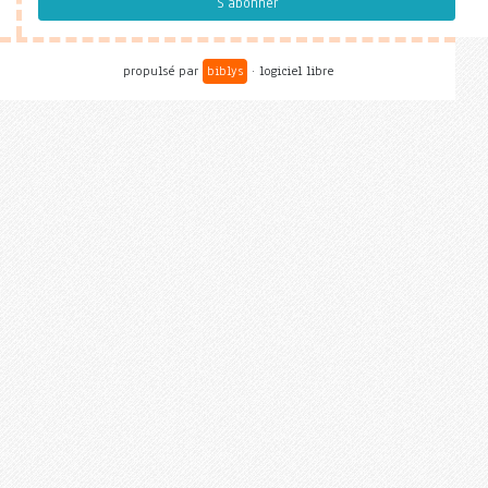
S'abonner
propulsé par
biblys
· logiciel libre