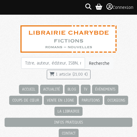
Connexion
Recherche
1 article (21,00 €)
ACCUEIL
ACTUALITÉ
BLOG
TV
ÉVÈNEMENTS
COUPS DE CŒUR
VENTE EN LIGNE
PARUTIONS
OCCASIONS
LA LIBRAIRIE
INFOS PRATIQUES
CONTACT