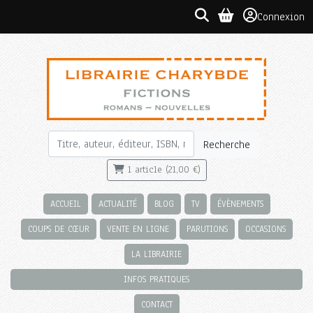
Connexion
Recherche
1 article (21,00 €)
ACCUEIL
ACTUALITÉ
BLOG
TV
ÉVÈNEMENTS
COUPS DE CŒUR
VENTE EN LIGNE
PARUTIONS
OCCASIONS
LA LIBRAIRIE
INFOS PRATIQUES
CONTACT