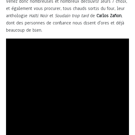
Venez donc nombreuses et nombreux découvrir leurs 7 choix,
et également vous procurer, tous chauds sortis du four, leur
anthologie
Haïti Noir
et
Soudain trop tard
de
Carlos Zañon
,
dont des personnes de confiance nous disent d'ores et déjà
beaucoup de bien.