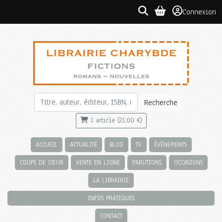
Connexion
Recherche
1 article (21,00 €)
ACCUEIL
ACTUALITÉ
BLOG
TV
ÉVÈNEMENTS
COUPS DE CŒUR
VENTE EN LIGNE
PARUTIONS
OCCASIONS
LA LIBRAIRIE
INFOS PRATIQUES
CONTACT