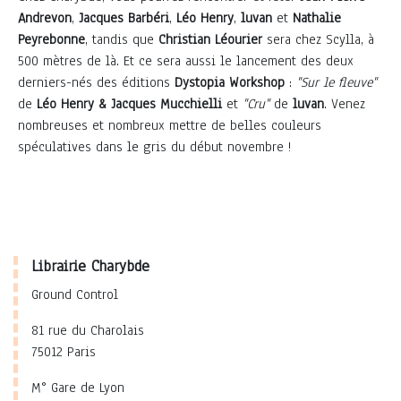
Andrevon
,
Jacques Barbéri
,
Léo Henry
,
luvan
et
Nathalie
Peyrebonne
, tandis que
Christian Léourier
sera chez Scylla, à
500 mètres de là. Et ce sera aussi le lancement des deux
derniers-nés des éditions
Dystopia Workshop
:
"Sur le fleuve"
de
Léo Henry & Jacques Mucchielli
et
"Cru"
de
luvan
. Venez
nombreuses et nombreux mettre de belles couleurs
spéculatives dans le gris du début novembre !
Librairie Charybde
Ground Control
81 rue du Charolais
75012 Paris
M° Gare de Lyon