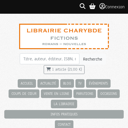
Connexion
Recherche
1 article (21,00 €)
ACCUEIL
ACTUALITÉ
BLOG
TV
ÉVÈNEMENTS
COUPS DE CŒUR
VENTE EN LIGNE
PARUTIONS
OCCASIONS
LA LIBRAIRIE
INFOS PRATIQUES
CONTACT