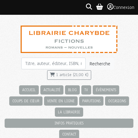
Connexion
Recherche
1 article (21,00 €)
ACCUEIL
ACTUALITÉ
BLOG
TV
ÉVÈNEMENTS
COUPS DE CŒUR
VENTE EN LIGNE
PARUTIONS
OCCASIONS
LA LIBRAIRIE
INFOS PRATIQUES
CONTACT