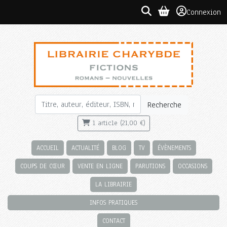
Connexion
Recherche
1 article (21,00 €)
ACCUEIL
ACTUALITÉ
BLOG
TV
ÉVÈNEMENTS
COUPS DE CŒUR
VENTE EN LIGNE
PARUTIONS
OCCASIONS
LA LIBRAIRIE
INFOS PRATIQUES
CONTACT