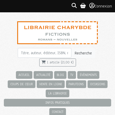
Connexion
Recherche
1 article (21,00 €)
ACCUEIL
ACTUALITÉ
BLOG
TV
ÉVÈNEMENTS
COUPS DE CŒUR
VENTE EN LIGNE
PARUTIONS
OCCASIONS
LA LIBRAIRIE
INFOS PRATIQUES
CONTACT