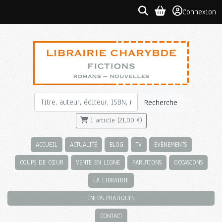
Connexion
Recherche
1 article (21,00 €)
ACCUEIL
ACTUALITÉ
BLOG
TV
ÉVÈNEMENTS
COUPS DE CŒUR
VENTE EN LIGNE
PARUTIONS
OCCASIONS
LA LIBRAIRIE
INFOS PRATIQUES
CONTACT