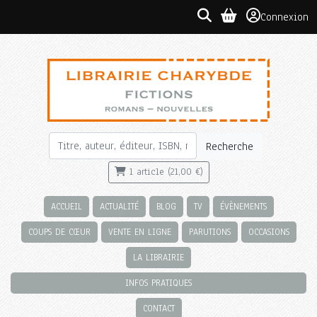
Connexion
Recherche
1 article (21,00 €)
ACCUEIL
ACTUALITÉ
BLOG
TV
ÉVÈNEMENTS
COUPS DE CŒUR
VENTE EN LIGNE
PARUTIONS
OCCASIONS
LA LIBRAIRIE
INFOS PRATIQUES
CONTACT