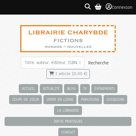
Connexion
Recherche
1 article (21,00 €)
ACCUEIL
ACTUALITÉ
BLOG
TV
ÉVÈNEMENTS
COUPS DE CŒUR
VENTE EN LIGNE
PARUTIONS
OCCASIONS
LA LIBRAIRIE
INFOS PRATIQUES
CONTACT