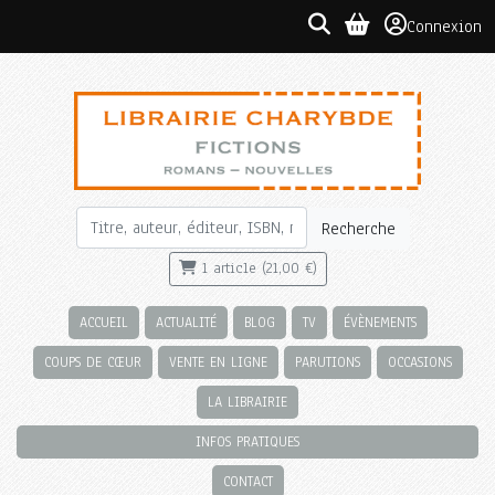
Connexion
Recherche
1 article (21,00 €)
ACCUEIL
ACTUALITÉ
BLOG
TV
ÉVÈNEMENTS
COUPS DE CŒUR
VENTE EN LIGNE
PARUTIONS
OCCASIONS
LA LIBRAIRIE
INFOS PRATIQUES
CONTACT