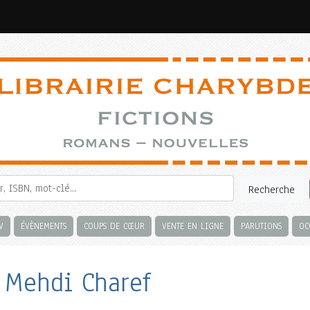
Recherche
V
ÉVÈNEMENTS
COUPS DE CŒUR
VENTE EN LIGNE
PARUTIONS
OC
 Mehdi Charef