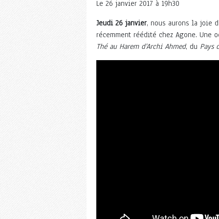
Le
26 janvier 2017 à 19h30
Jeudi 26 janvier
, nous aurons la joie d
récemment réédité chez Agone. Une occ
Thé au Harem d'Archi Ahmed
, du
Pays d