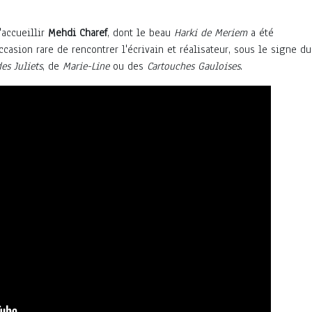
'accueillir
Mehdi Charef
, dont le beau
Harki de Meriem
a été
asion rare de rencontrer l'écrivain et réalisateur, sous le signe du
es Juliets
, de
Marie-Line
ou des
Cartouches Gauloises
.