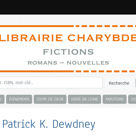
Recherche
V
ÉVÈNEMENTS
COUPS DE CŒUR
VENTE EN LIGNE
PARUTIONS
OC
 Patrick K. Dewdney