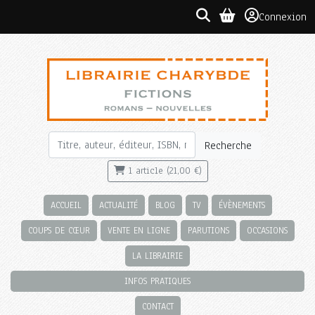
Connexion
Recherche
1 article (21,00 €)
ACCUEIL
ACTUALITÉ
BLOG
TV
ÉVÈNEMENTS
COUPS DE CŒUR
VENTE EN LIGNE
PARUTIONS
OCCASIONS
LA LIBRAIRIE
INFOS PRATIQUES
CONTACT