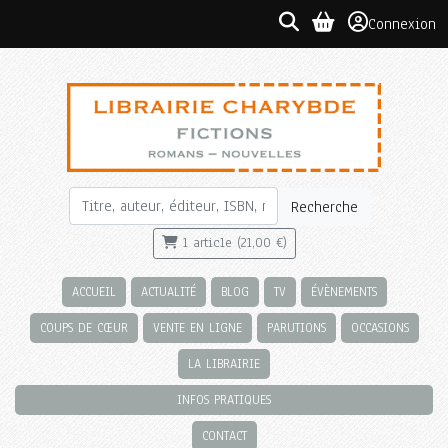
Connexion
Recherche
1 article (21,00 €)
ACCUEIL
ACTUALITÉ
BLOG
TV
ÉVÈNEMENTS
COUPS DE CŒUR
VENTE EN LIGNE
PARUTIONS
OCCASIONS
LA LIBRAIRIE
INFOS PRATIQUES
CONTACT