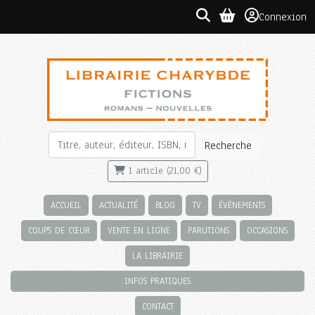
Connexion
Recherche
1 article (21,00 €)
ACCUEIL
ACTUALITÉ
BLOG
TV
ÉVÈNEMENTS
COUPS DE CŒUR
VENTE EN LIGNE
PARUTIONS
OCCASIONS
LA LIBRAIRIE
INFOS PRATIQUES
CONTACT