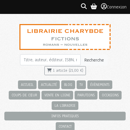
Connexion
Recherche
1 article (21,00 €)
ACCUEIL
ACTUALITÉ
BLOG
TV
ÉVÈNEMENTS
COUPS DE CŒUR
VENTE EN LIGNE
PARUTIONS
OCCASIONS
LA LIBRAIRIE
INFOS PRATIQUES
CONTACT