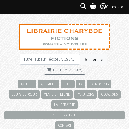
Connexion
Recherche
1 article (21,00 €)
ACCUEIL
ACTUALITÉ
BLOG
TV
ÉVÈNEMENTS
COUPS DE CŒUR
VENTE EN LIGNE
PARUTIONS
OCCASIONS
LA LIBRAIRIE
INFOS PRATIQUES
CONTACT