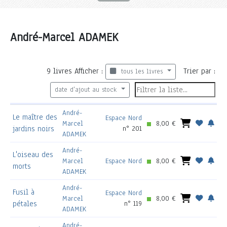
André-Marcel ADAMEK
9
livres
Afficher :
Trier par :
tous les livres
date d'ajout au stock
André-
Le maître des
Espace Nord
Marcel
8,00 €
jardins noirs
n° 201
ADAMEK
André-
L'oiseau des
Marcel
Espace Nord
8,00 €
morts
ADAMEK
André-
Fusil à
Espace Nord
Marcel
8,00 €
pétales
n° 119
ADAMEK
André-