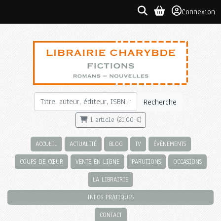
Connexion
Recherche
1 article (21,00 €)
ACCUEIL
ACTUALITÉ
BLOG
TV
ÉVÈNEMENTS
COUPS DE CŒUR
VENTE EN LIGNE
PARUTIONS
OCCASIONS
LA LIBRAIRIE
INFOS PRATIQUES
CONTACT