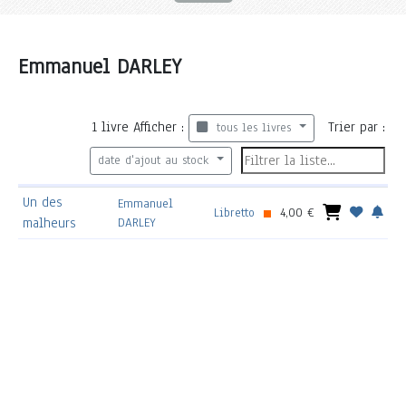
Emmanuel DARLEY
1
livre
Afficher :
Trier par :
tous les livres
date d'ajout au stock
Un des
Emmanuel
Libretto
4,00 €
malheurs
DARLEY