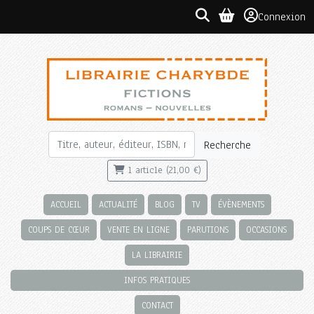
Connexion
Recherche
1 article (21,00 €)
ACCUEIL
ACTUALITÉ
BLOG
TV
ÉVÈNEMENTS
COUPS DE CŒUR
VENTE EN LIGNE
PARUTIONS
OCCASIONS
LA LIBRAIRIE
INFOS PRATIQUES
CONTACT