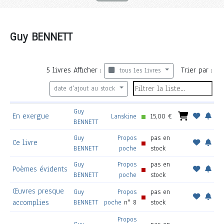
Guy BENNETT
5
livres
Afficher :
Trier par :
tous les livres
date d'ajout au stock
Guy
En exergue
Lanskine
15,00 €
BENNETT
Guy
Propos
pas en
Ce livre
BENNETT
poche
stock
Guy
Propos
pas en
Poèmes évidents
BENNETT
poche
stock
Œuvres presque
Guy
Propos
pas en
accomplies
BENNETT
poche
n° 8
stock
Propos