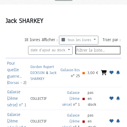
Jack SHARKEY
18
livres
Afficher :
Trier par :
tous les livres
date d'ajout au stock
Pour
Gordon Rupert
quelle
Galaxie-bis
DICKSON
&
Jack
3,00 €
n° 25
guerre...
SHARKEY
(
Dorsai
- 2)
Galaxie
Galaxie
pas
(2ème
COLLECTIF
(2ème
en
série)
n° 1
stock
série) n° 1
Galaxie
Galaxie
pas
(2ème
COLLECTIF
(2ème
en