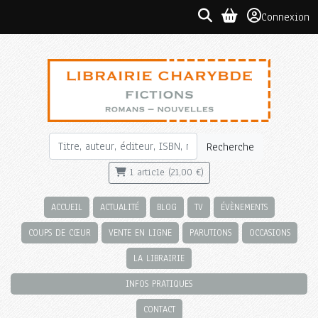
Connexion
Recherche
1 article (21,00 €)
ACCUEIL
ACTUALITÉ
BLOG
TV
ÉVÈNEMENTS
COUPS DE CŒUR
VENTE EN LIGNE
PARUTIONS
OCCASIONS
LA LIBRAIRIE
INFOS PRATIQUES
CONTACT