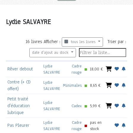
Lydie SALVAYRE
16
livres
Afficher :
Trier par :
tous les livres
date d'ajout au stock
Lydie
Cadre
Rêver debout
18,00 €
SALVAYRE
rouge
Contre (+ CD
Lydie
Minimales
8,65 €
offert)
SALVAYRE
Petit traité
Lydie
d'éducation
Cadex
5,99 €
SALVAYRE
lubrique
Lydie
Cadre
pas en
Pas Pleurer
SALVAYRE
rouge
stock