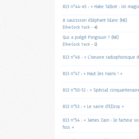
813 n°44-45 : « Hake Talbot : Un magic
A saucisson éléphant blanc (NE)
(
Sherlock Yack
- 4)
Qui a piégé Pingouin ? (NE)
(
Sherlock Yack
- 1)
813 n°46 : « L'oeuvre radiophonique d
813 n°47 : « Haut les nains ! »
813 n°50-51 : « Spécial cinquantenair
813 n°53 : « Le sacre d'Ellroy »
813 n°54 : « James Cain : le facteur s
fois »