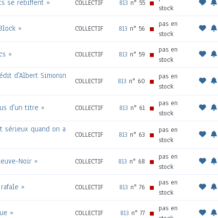
ts se rebiffent »
COLLECTIF
813
n° 55
stock
pas en
Block »
COLLECTIF
813
n° 56
stock
pas en
cs »
COLLECTIF
813
n° 59
stock
nédit d'Albert Simonin
pas en
COLLECTIF
813
n° 60
stock
pas en
us d'un titre »
COLLECTIF
813
n° 61
stock
st sérieux quand on a
pas en
COLLECTIF
813
n° 63
stock
pas en
leuve-Noir »
COLLECTIF
813
n° 68
stock
pas en
rafale »
COLLECTIF
813
n° 76
stock
pas en
que »
COLLECTIF
813
n° 77