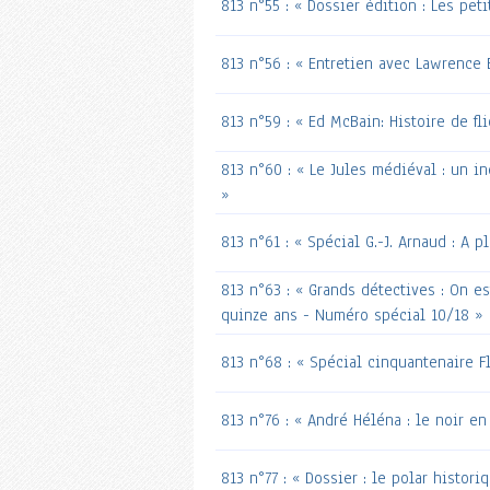
813 n°55 : « Dossier édition : Les peti
813 n°56 : « Entretien avec Lawrence 
813 n°59 : « Ed McBain: Histoire de fli
813 n°60 : « Le Jules médiéval : un i
»
813 n°61 : « Spécial G.-J. Arnaud : A pl
813 n°63 : « Grands détectives : On e
quinze ans - Numéro spécial 10/18 »
813 n°68 : « Spécial cinquantenaire F
813 n°76 : « André Héléna : le noir en 
813 n°77 : « Dossier : le polar histori