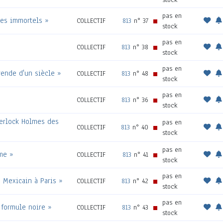
pas en
 des immortels »
COLLECTIF
813
n° 37
stock
pas en
COLLECTIF
813
n° 38
stock
pas en
gende d'un siècle »
COLLECTIF
813
n° 48
stock
pas en
COLLECTIF
813
n° 36
stock
herlock Holmes des
pas en
COLLECTIF
813
n° 40
stock
pas en
sme »
COLLECTIF
813
n° 41
stock
pas en
n Mexicain à Paris »
COLLECTIF
813
n° 42
stock
pas en
e formule noire »
COLLECTIF
813
n° 43
stock