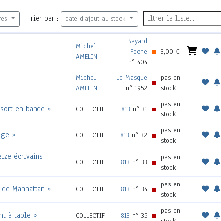
Trier par :
res
date d'ajout au stock
Bayard
Michel
Poche
3,00 €
AMELIN
n° 404
Michel
Le Masque
pas en
AMELIN
n° 1952
stock
pas en
c sort en bande »
COLLECTIF
813
n° 31
stock
pas en
âge »
COLLECTIF
813
n° 32
stock
eize écrivains
pas en
COLLECTIF
813
n° 33
stock
pas en
é de Manhattan »
COLLECTIF
813
n° 34
stock
pas en
nt à table »
COLLECTIF
813
n° 35
stock