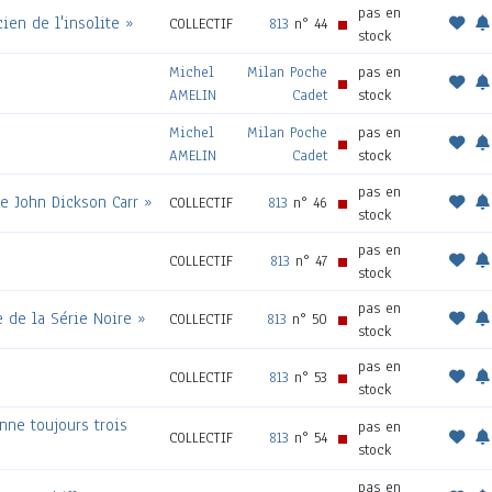
pas en
ien de l'insolite »
COLLECTIF
813
n° 44
stock
Michel
Milan Poche
pas en
AMELIN
Cadet
stock
Michel
Milan Poche
pas en
AMELIN
Cadet
stock
pas en
e John Dickson Carr »
COLLECTIF
813
n° 46
stock
pas en
COLLECTIF
813
n° 47
stock
pas en
e de la Série Noire »
COLLECTIF
813
n° 50
stock
pas en
COLLECTIF
813
n° 53
stock
onne toujours trois
pas en
COLLECTIF
813
n° 54
stock
pas en