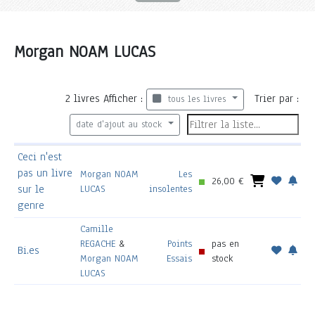
Morgan NOAM LUCAS
2
livres
Afficher :
Trier par :
tous les livres
date d'ajout au stock
Ceci n'est
pas un livre
Morgan NOAM
Les
26,00 €
sur le
LUCAS
insolentes
genre
Camille
REGACHE
&
Points
pas en
Bi.es
Morgan NOAM
Essais
stock
LUCAS