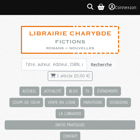
Connexion
Recherche
1 article (21,00 €)
ACCUEIL
ACTUALITÉ
BLOG
TV
ÉVÈNEMENTS
COUPS DE CŒUR
VENTE EN LIGNE
PARUTIONS
OCCASIONS
LA LIBRAIRIE
INFOS PRATIQUES
CONTACT