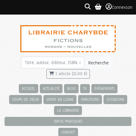
Connexion
Recherche
1 article (21,00 €)
ACCUEIL
ACTUALITÉ
BLOG
TV
ÉVÈNEMENTS
COUPS DE CŒUR
VENTE EN LIGNE
PARUTIONS
OCCASIONS
LA LIBRAIRIE
INFOS PRATIQUES
CONTACT