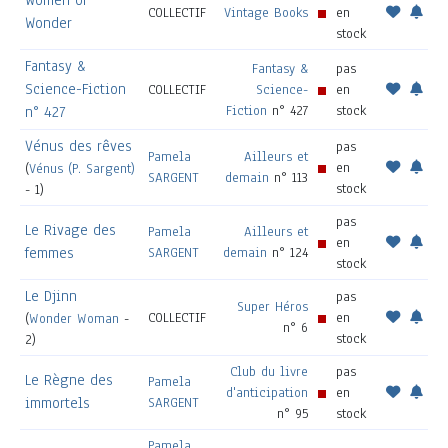
Women of
COLLECTIF
Vintage Books
en
Wonder
stock
Fantasy &
Fantasy &
pas
Science-Fiction
COLLECTIF
Science-
en
Fiction
n° 427
stock
n° 427
Vénus des rêves
pas
Pamela
Ailleurs et
en
(
Vénus (P. Sargent)
SARGENT
demain
n° 113
stock
- 1)
pas
Le Rivage des
Pamela
Ailleurs et
en
femmes
SARGENT
demain
n° 124
stock
Le Djinn
pas
Super Héros
COLLECTIF
en
(
Wonder Woman
-
n° 6
stock
2)
Club du livre
pas
Le Règne des
Pamela
d'anticipation
en
immortels
SARGENT
n° 95
stock
Pamela