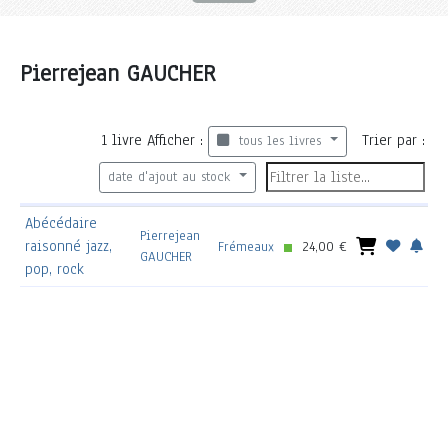
Pierrejean GAUCHER
1
livre
Afficher :
Trier par :
tous les livres
date d'ajout au stock
Abécédaire
Pierrejean
raisonné jazz,
Frémeaux
24,00 €
GAUCHER
pop, rock