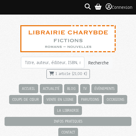
Connexion
Recherche
1 article (21,00 €)
ACCUEIL
ACTUALITÉ
BLOG
TV
ÉVÈNEMENTS
COUPS DE CŒUR
VENTE EN LIGNE
PARUTIONS
OCCASIONS
LA LIBRAIRIE
INFOS PRATIQUES
CONTACT