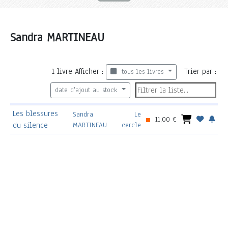
Sandra MARTINEAU
1
livre
Afficher :
Trier par :
tous les livres
date d'ajout au stock
Les blessures
Sandra
Le
11,00 €
du silence
MARTINEAU
cercle