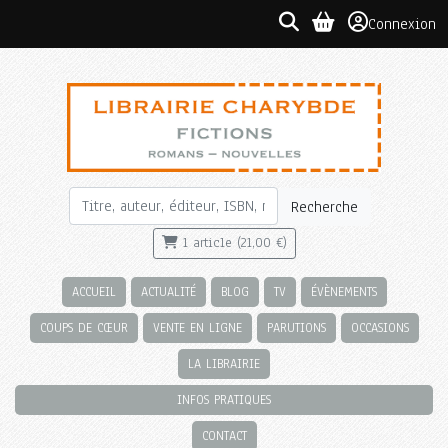
Connexion
Recherche
1 article (21,00 €)
ACCUEIL
ACTUALITÉ
BLOG
TV
ÉVÈNEMENTS
COUPS DE CŒUR
VENTE EN LIGNE
PARUTIONS
OCCASIONS
LA LIBRAIRIE
INFOS PRATIQUES
CONTACT