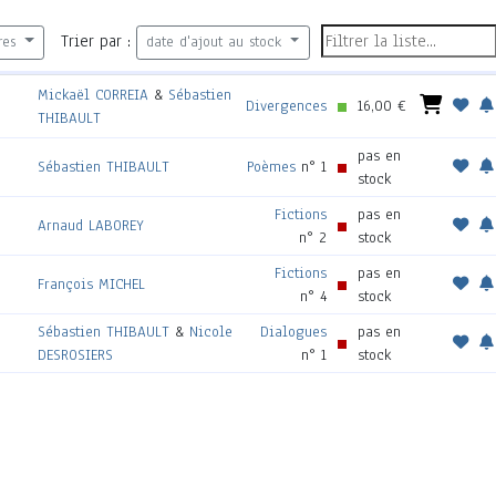
Trier par :
res
date d'ajout au stock
Mickaël CORREIA
&
Sébastien
Divergences
16,00 €
THIBAULT
pas en
Sébastien THIBAULT
Poèmes
n° 1
stock
Fictions
pas en
Arnaud LABOREY
n° 2
stock
Fictions
pas en
François MICHEL
n° 4
stock
Sébastien THIBAULT
&
Nicole
Dialogues
pas en
DESROSIERS
n° 1
stock