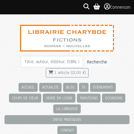
Connexion
Recherche
1 article (21,00 €)
ACCUEIL
ACTUALITÉ
BLOG
TV
ÉVÈNEMENTS
COUPS DE CŒUR
VENTE EN LIGNE
PARUTIONS
OCCASIONS
LA LIBRAIRIE
INFOS PRATIQUES
CONTACT