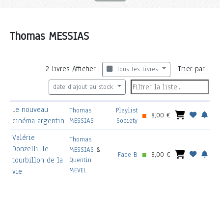
Thomas MESSIAS
2
livres
Afficher :
Trier par :
tous les livres
date d'ajout au stock
Le nouveau
Thomas
Playlist
8,00 €
cinéma argentin
MESSIAS
Society
Valérie
Thomas
Donzelli, le
MESSIAS
&
Face B
8,00 €
tourbillon de la
Quentin
MEVEL
vie